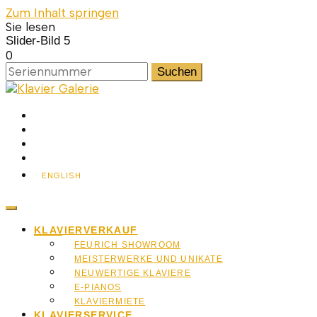
Zum Inhalt springen
Klavier
Sie lesen
Slider-Bild 5
0
Suchen
nach:
Heimat des Wien Klaviers, der ideale Ort, um ein Klavier
Galerie
zu kaufen
ENGLISH
Klavier
KLAVIERVERKAUF
FEURICH SHOWROOM
MEISTERWERKE UND UNIKATE
NEUWERTIGE KLAVIERE
E-PIANOS
KLAVIERMIETE
KLAVIERSERVICE