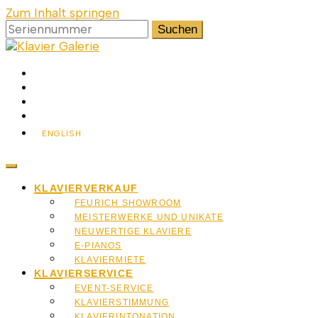
Zum Inhalt springen
Suchen
nach:
Heimat des Wien Klaviers, der ideale Ort, um ein Klavier
zu kaufen
Klavier
ENGLISH
KLAVIERVERKAUF
FEURICH SHOWROOM
Galerie
MEISTERWERKE UND UNIKATE
NEUWERTIGE KLAVIERE
E-PIANOS
KLAVIERMIETE
KLAVIERSERVICE
EVENT-SERVICE
KLAVIERSTIMMUNG
KLAVIERINTONATION